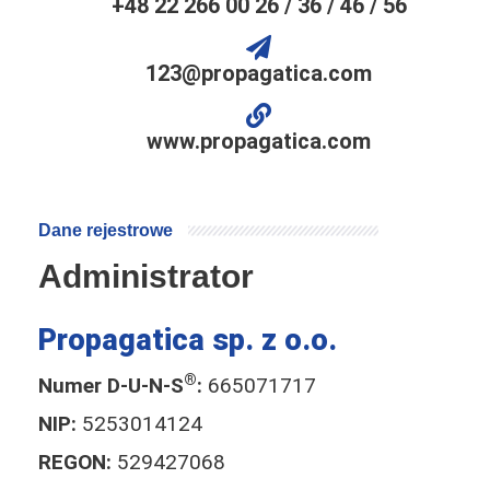
+48 22 266 00 26 / 36 / 46 / 56
123@propagatica.com
www.propagatica.com
Dane rejestrowe
Administrator
Propagatica sp. z o.o.
®
Numer D-U-N-S
:
665071717
NIP:
5253014124
REGON:
529427068